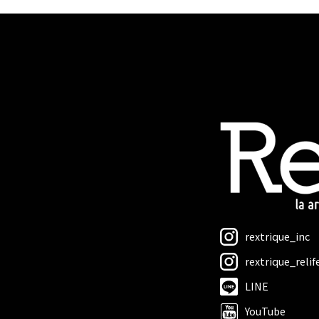
rextrique_inc
rextrique_relif
LINE
YouTube