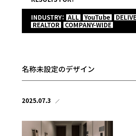
INDUSTRY：
ALL
YouTube
DELIV
REALTOR
COMPANY-WIDE
名称未設定のデザイン
2025.07.3
／