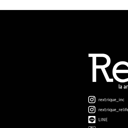
rextrique_inc
rextrique_relif
LINE