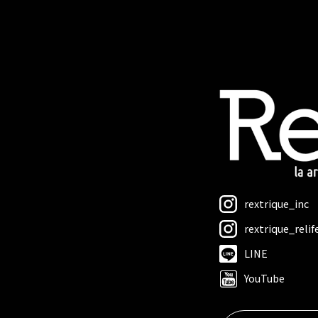
rextrique_inc
rextrique_relif
LINE
YouTube