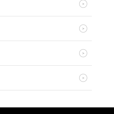
>
>
>
>