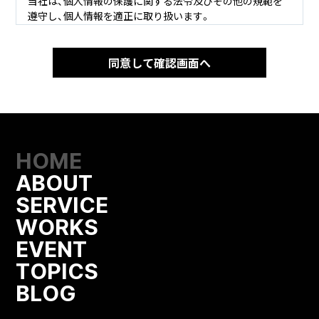
当社は、個人情報の保護に関する法令及びその他の規範を
遵守し、個人情報を適正に取り扱います。
個人情報の取得
当社が個人情報を取得する際には、利用目的を明確化する
よう努力し、適法かつ公正な手段によって、個人情報を取得
します。
個人情報の利用
当社が取得した個人情報は、取得の際に示した利用目的も
HOME
しくは、それと合理的な関連性のある範囲内で、業務の遂行
ABOUT
上必要な限りにおいて利用します。
SERVICE
個人情報の第三者提供
WORKS
当社は、法令に定める場合を除き、個人情報を事前に本人の
EVENT
同意を得ることなく第三者に提供しません。
TOPICS
個人情報の管理
BLOG
当社は、個人情報の正確性および最新性を保ち、安全に管理
するとともに個人情報の紛失・改ざん・漏えいなどを防止す