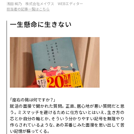
浅田 純乃 株式会社メイヴス WEBエディター
鞄の中身
11
担当者の記事一覧はこちら
NOV
座右の銘
一生懸命に生きない
冬のおすすめアイテム
12
DEC
絶対に譲れないこと
「座右の銘は何ですか？」
就活の面接で聞かれた質問。正直、居心地が悪い質問だと思
う。ミスマッチを避けるために仕方ないとはいえ、生き方の
芯とか自分の軸とか、そういう分かりやすい記号を無理やり
作らされているような、あの茶番じみた面接を思い出して苦
い記憶が蘇ってくる。