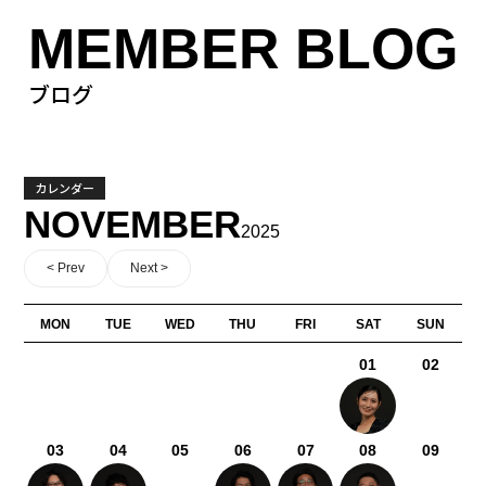
MEMBER BLOG
ブログ
カレンダー
NOVEMBER
2025
< Prev
Next >
MON
TUE
WED
THU
FRI
SAT
SUN
01
02
03
04
05
06
07
08
09