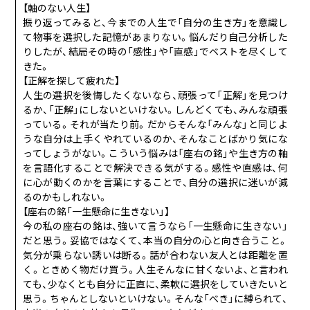
【軸のない人生】
振り返ってみると、今までの人生で「自分の生き方」を意識し
て物事を選択した記憶があまりない。悩んだり自己分析した
りしたが、結局その時の「感性」や「直感」でベストを尽くして
きた。
【正解を探して疲れた】
人生の選択を後悔したくないなら、頑張って「正解」を見つけ
るか、「正解」にしないといけない。しんどくても、みんな頑張
っている。それが当たり前。だからそんな「みんな」と同じよ
うな自分は上手くやれているのか、そんなことばかり気にな
ってしょうがない。こういう悩みは「座右の銘」や生き方の軸
を言語化することで解決できる気がする。感性や直感は、何
に心が動くのかを言葉にすることで、自分の選択に迷いが減
るのかもしれない。
【座右の銘「一生懸命に生きない」】
今の私の座右の銘は、強いて言うなら「一生懸命に生きない」
だと思う。妥協ではなくて、本当の自分の心と向き合うこと。
気分が乗らない誘いは断る。話が合わない友人とは距離を置
く。ときめく物だけ買う。人生そんなに甘くないよ、と言われ
ても、少なくとも自分に正直に、柔軟に選択をしていきたいと
思う。ちゃんとしないといけない。そんな「べき」に縛られて、