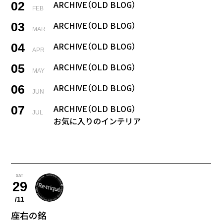
ARCHIVE（OLD BLOG）
02
FEB
ARCHIVE（OLD BLOG）
03
MAR
ARCHIVE（OLD BLOG）
04
APR
ARCHIVE（OLD BLOG）
05
MAY
ARCHIVE（OLD BLOG）
06
JUN
ARCHIVE（OLD BLOG）
07
JUL
お気に入りのインテリア
2025年に始めたこと
08
AUG
最も欲しいひみつ道具
暮らしてみたい国
09
SAT
SEP
29
シェアしたいスマホアプリ
/11
最後の晩餐
10
OCT
座右の銘
正解がわからないこと