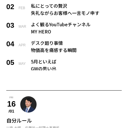
私にとっての贅沢
02
FEB
失礼ながらお客様へ一言モノ申す
よく観るYouTubeチャンネル
03
MAR
MY HERO
デスク廻り事情
04
APR
物価高を痛感する瞬間
5月といえば
05
MAY
GWの思い出
戻れるなら何歳に戻る？
06
JUN
新卒の私にひと言
今夢中になっていること
07
FRI
JUL
16
宝くじ当たった、、、何する？
/01
私の夏の風物詩
08
自分ルール
AUG
川島 大輝 佐藤祐一税理士事務所