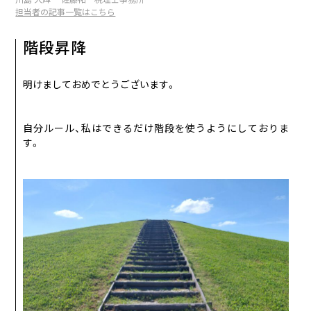
09
Coming soon...
SEP
担当者の記事一覧はこちら
10
Coming soon...
OCT
階段昇降
11
Coming soon...
NOV
明けましておめでとうございます。
12
Coming soon...
DEC
自分ルール、私はできるだけ階段を使うようにしておりま
す。