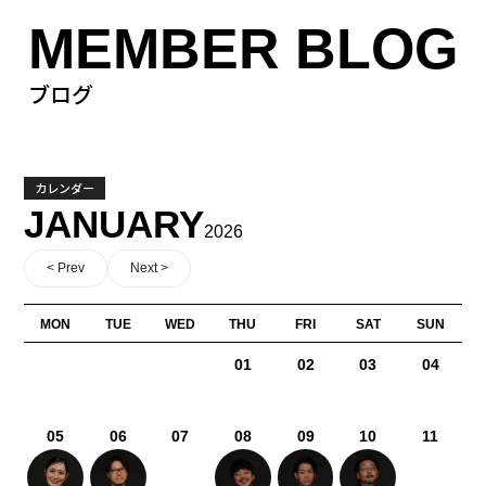
MEMBER BLOG
ブログ
カレンダー
JANUARY
2026
< Prev
Next >
MON
TUE
WED
THU
FRI
SAT
SUN
01
02
03
04
05
06
07
08
09
10
11