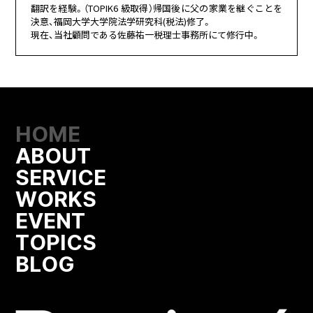
翻訳を経験。（TOPIK6 級取得）帰国後に⽗の家業を継ぐことを
決意、福岡⼤学⼤学院法学研究科(税法)修了。
現在、当社顧問である佐藤祐⼀税理⼠事務所にて修⾏中。
HOME
ABOUT
SERVICE
WORKS
EVENT
TOPICS
BLOG