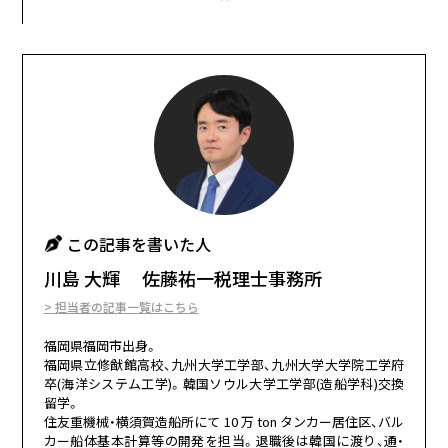
この記事を書いた人
川島 大輝 佐藤祐一税理士事務所
> 担当者の記事一覧はこちら
福岡県福岡市出⾝。
福岡県⽴修猷館⾼校、九州⼤学⼯学部、九州⼤学⼤学院⼯学府
卒(海洋システム⼯学)。韓国ソウル⼤学⼯学部(造船学科)交換
留学。
住友重機械・横須賀造船所にて 10 万 ton タンカー居住区、バル
カー船体基本計算等の開発を担当。退職後は韓国に渡り、通・