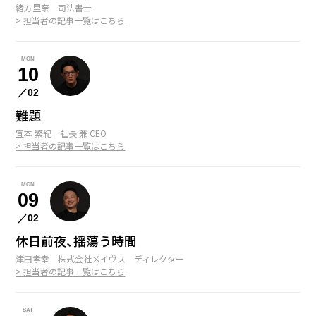
緒方里奈 司法書士
> 担当者の記事一覧はこちら
MON
10
／02
難題
宜本 繁紀 社長 兼 CEO
> 担当者の記事一覧はこちら
MON
09
／02
休日前夜、揺蕩う時間
津田孝幸 株式会社メイヴス ディレクター
> 担当者の記事一覧はこちら
SAT