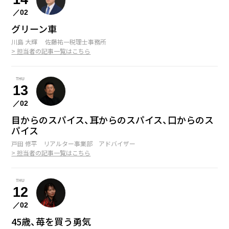
10
Coming soon...
／02
OCT
グリーン車
11
Coming soon...
NOV
川島 大輝 佐藤祐一税理士事務所
> 担当者の記事一覧はこちら
12
Coming soon...
DEC
THU
13
／02
目からのスパイス、耳からのスパイス、口からのス
パイス
戸田 修平 リアルター事業部 アドバイザー
> 担当者の記事一覧はこちら
THU
12
／02
45歳、苺を買う勇気