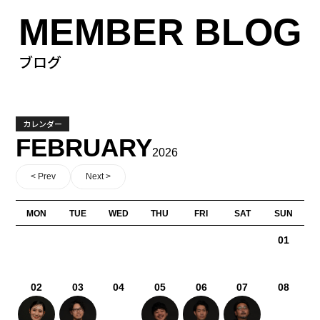
MEMBER BLOG
ブログ
カレンダー
FEBRUARY
2026
< Prev
Next >
MON
TUE
WED
THU
FRI
SAT
SUN
01
02
03
04
05
06
07
08