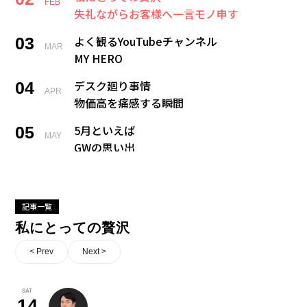
FEB
失礼ながらお客様へ一言モノ申す
よく観るYouTubeチャンネル
03
MAR
MY HERO
デスク廻り事情
04
APR
物価高を痛感する瞬間
5月といえば
05
MAY
GWの思い出
戻れるなら何歳に戻る？
06
JUN
新卒の私にひと言
記事一覧
今夢中になっていること
07
JUL
私にとっての贅沢
宝くじ当たった、、、何する？
< Prev
Next >
私の夏の風物詩
08
AUG
09
Coming soon...
SAT
SEP
14