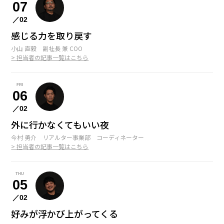
07
／02
感じる力を取り戻す
小山 直毅 副社長 兼 COO
> 担当者の記事一覧はこちら
FRI
06
／02
外に行かなくてもいい夜
今村 勇介 リアルター事業部 コーディネーター
> 担当者の記事一覧はこちら
THU
05
／02
好みが浮かび上がってくる