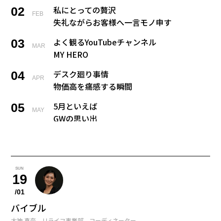
私にとっての贅沢
02
FEB
失礼ながらお客様へ一言モノ申す
よく観るYouTubeチャンネル
03
MAR
MY HERO
デスク廻り事情
04
APR
物価高を痛感する瞬間
5月といえば
05
MAY
GWの思い出
戻れるなら何歳に戻る？
06
JUN
新卒の私にひと言
今夢中になっていること
07
SUN
JUL
19
宝くじ当たった、、、何する？
/01
私の夏の風物詩
08
バイブル
AUG
大神 真奈 リライフ事業部 コーディネーター