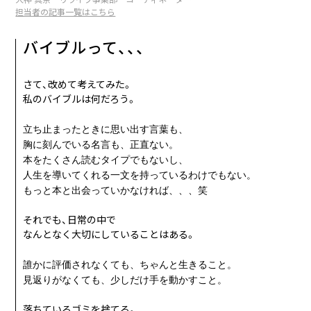
09
Coming soon...
SEP
担当者の記事一覧はこちら
10
Coming soon...
OCT
バイブルって、、、
11
Coming soon...
NOV
さて、改めて考えてみた。
12
Coming soon...
DEC
私のバイブルは何だろう。
立ち止まったときに思い出す言葉も、
胸に刻んでいる名言も、正直ない。
本をたくさん読むタイプでもないし、
人生を導いてくれる一文を持っているわけでもない。
もっと本と出会っていかなければ、、、笑
それでも、日常の中で
なんとなく大切にしていることはある。
誰かに評価されなくても、ちゃんと生きること。
見返りがなくても、少しだけ手を動かすこと。
落ちているゴミを捨てる。