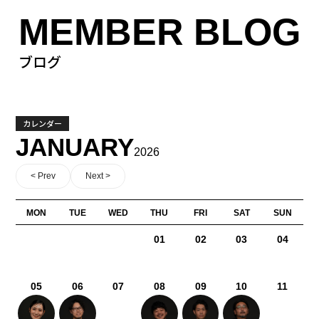
MEMBER BLOG
ブログ
カレンダー
JANUARY
2026
< Prev
Next >
MON
TUE
WED
THU
FRI
SAT
SUN
01
02
03
04
05
06
07
08
09
10
11