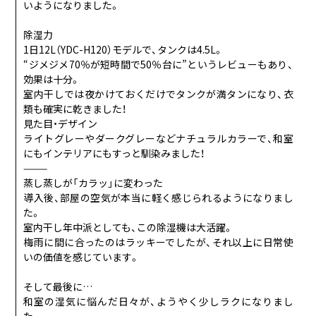
いようになりました。
除湿力
1日12L（YDC-H120）モデルで、タンクは4.5L。
“ジメジメ70％が短時間で50％台に”というレビューもあり、
効果は十分。
室内干しでは夜かけておくだけでタンクが満タンになり、衣
類も確実に乾きました！
見た目・デザイン
ライトグレーやダークグレーなどナチュラルカラーで、和室
にもインテリアにもすっと馴染みました！
⸻
蒸し蒸しが「カラッ」に変わった
導入後、部屋の空気が本当に軽く感じられるようになりまし
た。
室内干し年中派としても、この除湿機は大活躍。
梅雨に間に合ったのはラッキーでしたが、それ以上に日常使
いの価値を感じています。
そして最後に…
和室の湿気に悩んだ日々が、ようやく少しラクになりまし