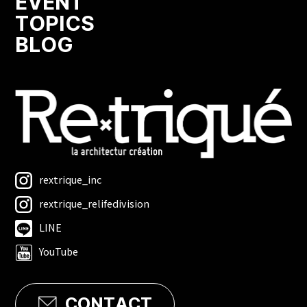
EVENT
TOPICS
BLOG
rextrique_inc
rextrique_relifedivision
LINE
YouTube
CONTACT