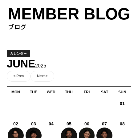
MEMBER BLOG
ブログ
カレンダー
JUNE
2025
< Prev
Next >
MON
TUE
WED
THU
FRI
SAT
SUN
01
02
03
04
05
06
07
08