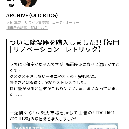
/06
最後の晩餐
10
OCT
ARCHIVE（OLD BLOG）
正解がわからないこと
大神 真奈 リライフ事業部 コーディネーター
鞄の中身
11
担当者の記事一覧はこちら
NOV
座右の銘
ついに除湿器を購入しました！！【福岡
冬のおすすめアイテム
12
| リノベーション | レトリック】
DEC
絶対に譲れないこと
うちには和室があるんですが、梅雨時期になると湿度がすご
くて…
ジメジメ＋蒸し暑い＋ダニやカビの不安もMAX。
快適さとは程遠く、かなりストレスでした。
特に畳があると湿気がこもりやすく、蒸し暑くなっていまし
た、、、。
⸻
一週間くらい、楽天市場を探して山善の「EDC‑H601／
YDC‑H120」の除湿機を購入しました！