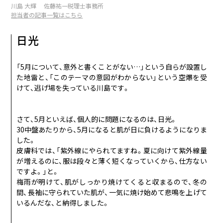
川島 大輝 佐藤祐一税理士事務所
09
Coming soon...
SEP
担当者の記事一覧はこちら
10
Coming soon...
OCT
日光
11
Coming soon...
NOV
「5月について、意外と書くことがない…」という自らが設置し
12
Coming soon...
DEC
た地雷と、「このテーマの意図がわからない」という空爆を受
けて、逃げ場を失っている川島です。
さて、5月といえば、個人的に問題になるのは、日光。
30中盤あたりから、5月になると肌が日に負けるようになりま
した。
皮膚科では、「紫外線にやられてますね。夏に向けて紫外線量
が増えるのに、服は段々と薄く短くなっていくから、仕方ない
ですよ。」と。
梅雨が明けて、肌がしっかり焼けてくると収まるので、冬の
間、長袖に守られていた肌が、一気に焼け始めて悲鳴を上げて
いるんだな、と納得しました。