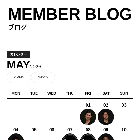
MEMBER BLOG
ブログ
カレンダー
MAY
2026
< Prev
Next >
MON
TUE
WED
THU
FRI
SAT
SUN
01
02
03
04
05
06
07
08
09
10