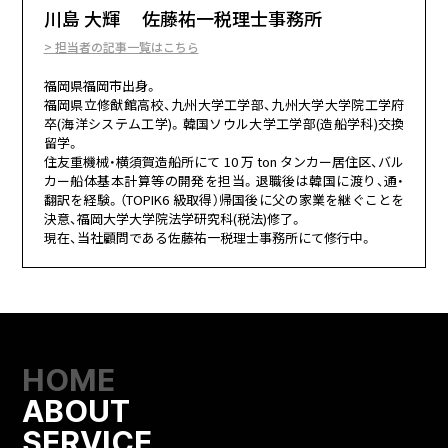
川島 大輝 佐藤祐一税理士事務所
> 担当者の記事一覧はこちら
福岡県福岡市出⾝。
福岡県⽴修猷館⾼校、九州⼤学⼯学部、九州⼤学⼤学院⼯学府
卒(海洋システム⼯学)。韓国ソウル⼤学⼯学部(造船学科)交換
留学。
住友重機械・横須賀造船所にて 10 万 ton タンカー居住区、バル
カー船体基本計算等の開発を担当。退職後は韓国に渡り、通・
翻訳を経験。（TOPIK6 級取得）帰国後に⽗の家業を継ぐことを
決意、福岡⼤学⼤学院法学研究科(税法)修了。
現在、当社顧問である佐藤祐⼀税理⼠事務所にて修⾏中。
HOME
ABOUT
SERVICE