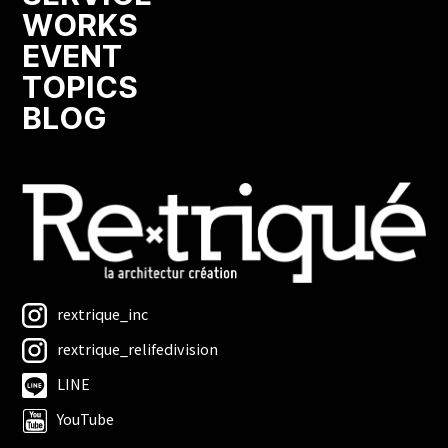
WORKS
EVENT
TOPICS
BLOG
rextrique_inc
rextrique_relifedivision
LINE
YouTube