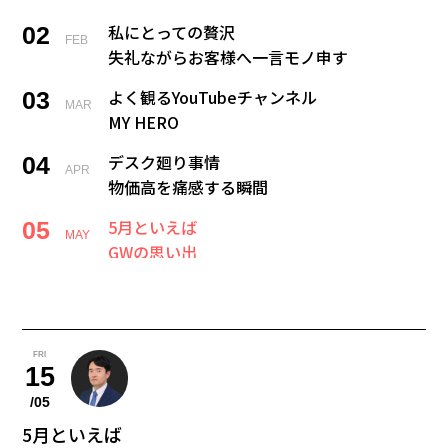
私にとっての贅沢
02
FEB
失礼ながらお客様へ一言モノ申す
よく観るYouTubeチャンネル
03
MAR
MY HERO
デスク廻り事情
04
APR
物価高を痛感する瞬間
5月といえば
05
MAY
GWの思い出
戻れるなら何歳に戻る？
06
JUN
新卒の私にひと言
今夢中になっていること
07
FRI
JUL
15
宝くじ当たった、、、何する？
/05
私の夏の風物詩
08
5月といえば
AUG