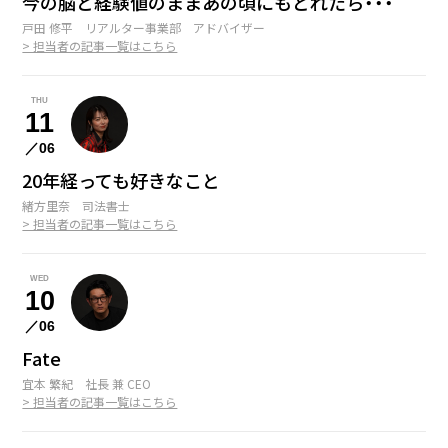
今の脳と経験値のままあの頃にもどれたら・・・
戸田 修平 リアルター事業部 アドバイザー
> 担当者の記事一覧はこちら
THU
11
／06
20年経っても好きなこと
緒方里奈 司法書士
> 担当者の記事一覧はこちら
WED
10
／06
Fate
宜本 繁紀 社長 兼 CEO
> 担当者の記事一覧はこちら