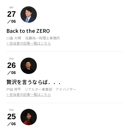
09
Coming soon...
SEP
SAT
27
10
Coming soon...
OCT
／06
11
Coming soon...
NOV
Back to the ZERO
12
Coming soon...
川島 大輝 佐藤祐一税理士事務所
DEC
> 担当者の記事一覧はこちら
THU
26
／06
贅沢を言うならば．．．
戸田 修平 リアルター事業部 アドバイザー
> 担当者の記事一覧はこちら
THU
25
／06