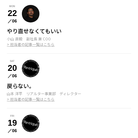
MON
22
／06
やり直せなくてもいい
小山 直毅 副社長 兼 COO
> 担当者の記事一覧はこちら
SAT
20
／06
戻らない。
山本 洋平 リアルター事業部 ディレクター
> 担当者の記事一覧はこちら
FRI
19
／06