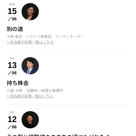
MON
15
／06
別の道
大神 真奈 リライフ事業部 コーディネーター
> 担当者の記事一覧はこちら
SAT
13
／06
持ち株会
川島 大輝 佐藤祐一税理士事務所
> 担当者の記事一覧はこちら
FRI
12
／06