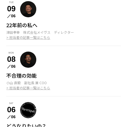
TUE
09
／06
22年前の私へ
津田孝幸 株式会社メイヴス ディレクター
> 担当者の記事一覧はこちら
MON
08
／06
不合理の効能
小山 直毅 副社長 兼 COO
> 担当者の記事一覧はこちら
SAT
06
／06
どうなりたいの？