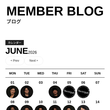
MEMBER BLOG
ブログ
カレンダー
JUNE
2026
< Prev
Next >
MON
TUE
WED
THU
FRI
SAT
SUN
01
02
03
04
05
06
07
08
09
10
11
12
13
14