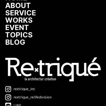
ABOUT
SERVICE
WORKS
EVENT
TOPICS
BLOG
rextrique_inc
rextrique_relifedivision
LINE