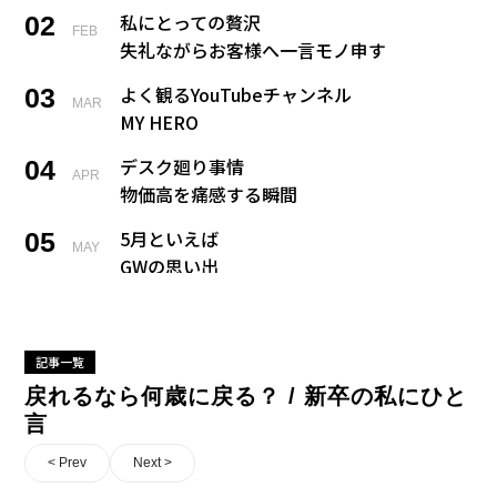
私にとっての贅沢
02
FEB
失礼ながらお客様へ一言モノ申す
よく観るYouTubeチャンネル
03
MAR
MY HERO
デスク廻り事情
04
APR
物価高を痛感する瞬間
5月といえば
05
MAY
GWの思い出
戻れるなら何歳に戻る？
06
JUN
新卒の私にひと言
記事一覧
今夢中になっていること
07
JUL
戻れるなら何歳に戻る？ / 新卒の私にひと
宝くじ当たった、、、何する？
言
私の夏の風物詩
08
< Prev
Next >
AUG