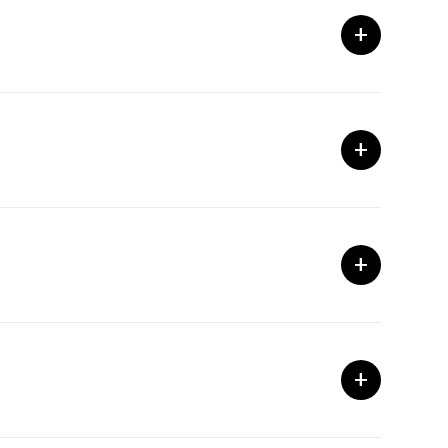
+
+
+
+