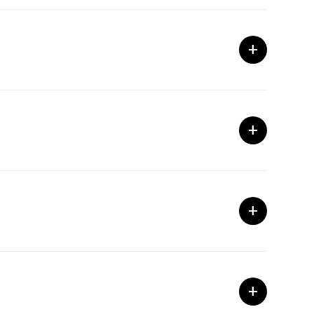
+
+
+
+