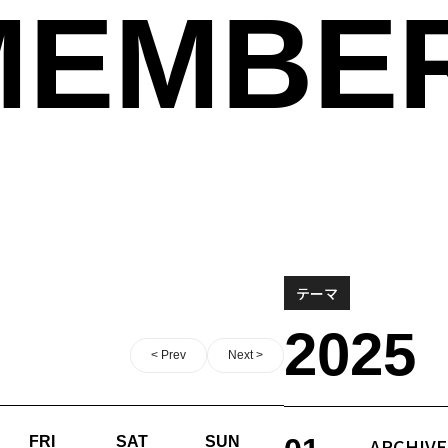
MEMBE
テーマ
2025
< Prev
Next >
FRI
SAT
SUN
ARCHIVE