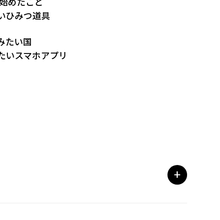
に始めたこと
いひみつ道具
みたい国
たいスマホアプリ
餐
からないこと
すめアイテム
+
れないこと