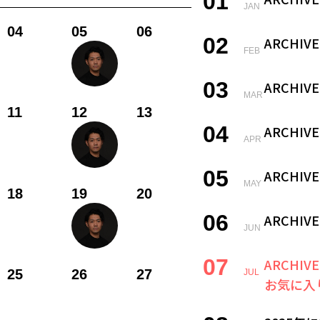
01
JAN
04
05
06
02
ARCHIVE
FEB
03
ARCHIVE
MAR
11
12
13
04
ARCHIVE
APR
05
ARCHIVE
MAY
18
19
20
06
ARCHIVE
JUN
07
ARCHIVE
25
26
27
JUL
お気に入