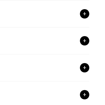
+
+
+
+