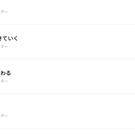
ーター
きていく
ーター
だわる
ーター
ーター