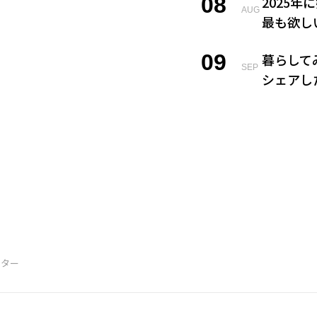
08
2025年
AUG
最も欲し
09
暮らして
SEP
シェアし
10
最後の晩
OCT
正解がわ
11
鞄の中身
NOV
座右の銘
12
冬のおす
DEC
絶対に譲
ーター