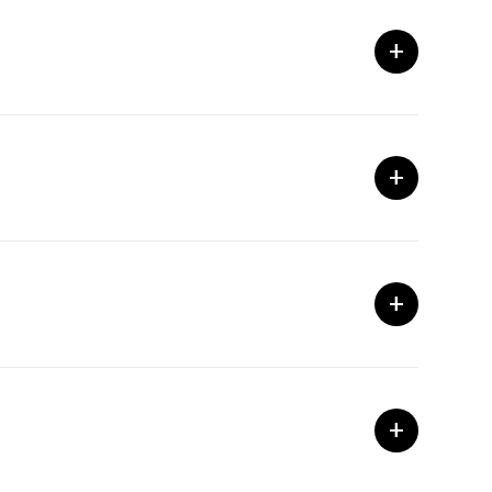
+
+
+
+