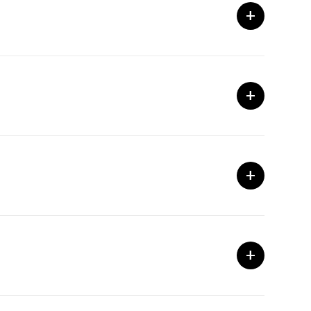
+
+
+
+