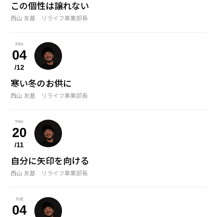
この個性は譲れない
鞄の中身
11
NOV
西山 友基 リライフ事業部長
座右の銘
冬のおすすめアイテム
12
DEC
THU
絶対に譲れないこと
04
/12
寒い冬のお供に
西山 友基 リライフ事業部長
THU
20
/11
自分に矢印を向ける
西山 友基 リライフ事業部長
TUE
04