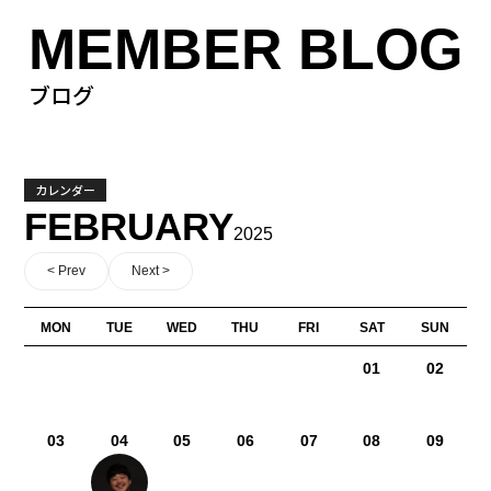
MEMBER BLOG
ブログ
カレンダー
FEBRUARY
2025
< Prev
Next >
MON
TUE
WED
THU
FRI
SAT
SUN
01
02
03
04
05
06
07
08
09