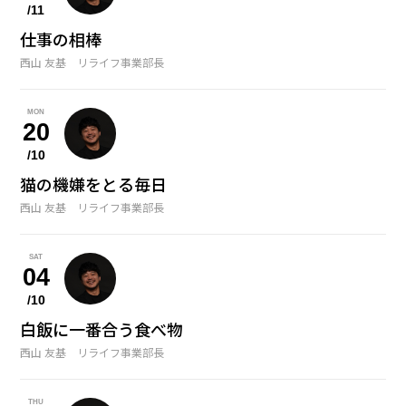
/11
仕事の相棒
西山 友基 リライフ事業部長
MON
20
/10
猫の機嫌をとる毎日
西山 友基 リライフ事業部長
SAT
04
/10
白飯に一番合う食べ物
西山 友基 リライフ事業部長
THU