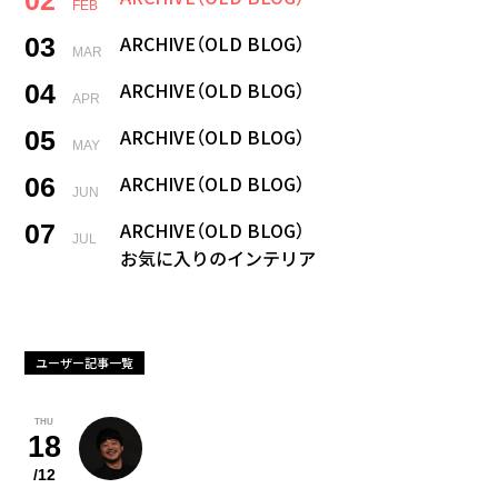
FEB
ARCHIVE（OLD BLOG）
03
MAR
ARCHIVE（OLD BLOG）
04
APR
ARCHIVE（OLD BLOG）
05
MAY
ARCHIVE（OLD BLOG）
06
JUN
ARCHIVE（OLD BLOG）
07
JUL
お気に入りのインテリア
2025年に始めたこと
08
AUG
最も欲しいひみつ道具
ユーザー記事一覧
暮らしてみたい国
09
SEP
シェアしたいスマホアプリ
THU
18
最後の晩餐
10
OCT
正解がわからないこと
/12