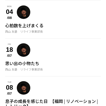
MON
04
/08
心拍数を上げまくる
西山 友基 リライフ事業部長
FRI
18
/07
思い出の小物たち
西山 友基 リライフ事業部長
TUE
08
/07
息子の成長を感じた日 【福岡 | リノベーション |