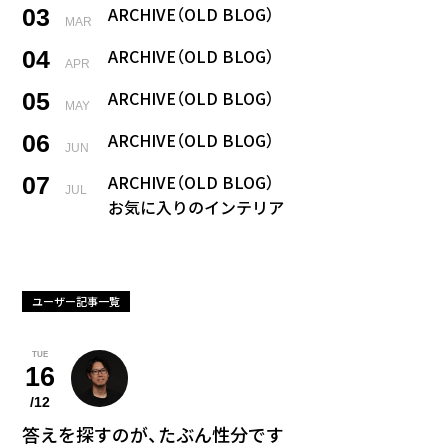
ARCHIVE（OLD BLOG）
03
MAR
ARCHIVE（OLD BLOG）
04
APR
ARCHIVE（OLD BLOG）
05
MAY
ARCHIVE（OLD BLOG）
06
JUN
ARCHIVE（OLD BLOG）
07
JUL
お気に入りのインテリア
2025年に始めたこと
08
AUG
最も欲しいひみつ道具
ユーザー記事一覧
暮らしてみたい国
09
SEP
シェアしたいスマホアプリ
TUE
16
最後の晩餐
10
OCT
正解がわからないこと
/12
答えを探すのが、たぶん性分です
鞄の中身
11