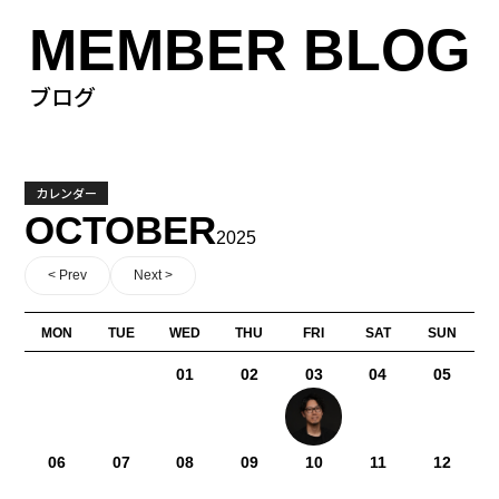
MEMBER BLOG
ブログ
カレンダー
OCTOBER
2025
< Prev
Next >
MON
TUE
WED
THU
FRI
SAT
SUN
01
02
03
04
05
06
07
08
09
10
11
12